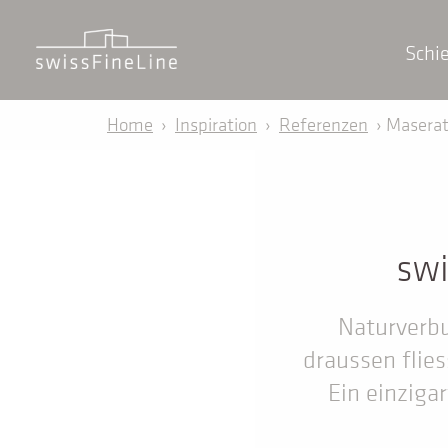
Schi
Home
›
Inspiration
›
Referenzen
› Maserat
swi
Naturverbu
draussen flies
Ein einziga