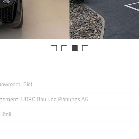
Showroom, Biel
gement: UDRO Bau und Planungs AG
Bögli