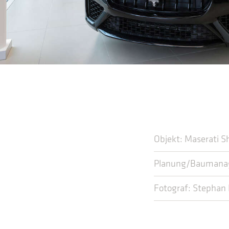
Objekt: Maserati 
Planung/Baumana
Fotograf: Stephan 