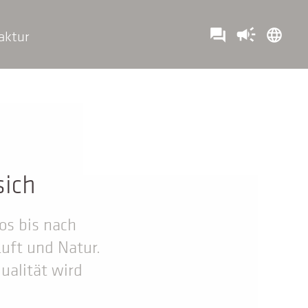
campaign
question_answer
language
aktur
sich
os bis nach
Luft und Natur.
ualität wird