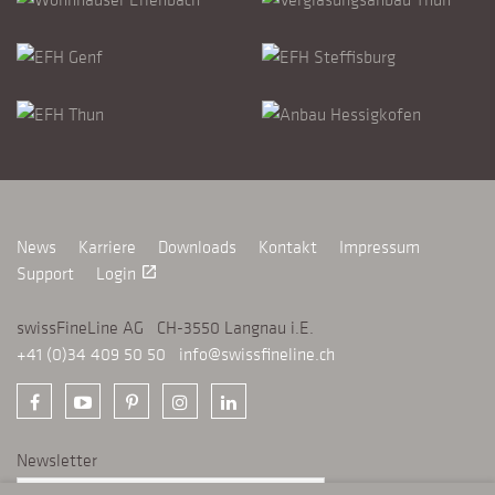
News
Karriere
Downloads
Kontakt
Impressum
Support
Login
launch
swissFineLine AG CH-3550 Langnau i.E.
+41 (0)34 409 50 50
info@swissfineline.ch
Newsletter