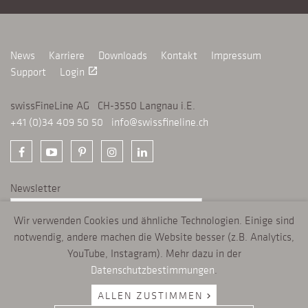
News
Karriere
Downloads
Kontakt
Impressum
Support
Login
launch
swissFineLine AG CH-3550 Langnau i.E.
+41 (0)34 409 50 50
info@swissfineline.ch
Newsletter
Wir verwenden Cookies und ähnliche Technologien. Einige sind
ANMELDEN
chevron_right
notwendig, andere machen die Website besser (z.B. Analytics,
YouTube, Instagram). Mehr dazu in der
Datenschutzbestimmungen
.
swissFineLine verwendet Cookies, um Ihr Online-Erlebnis zu verbessern. Mit
der weiteren Nutzung von swissfineline.ch akzeptieren Sie unsere
ALLEN ZUSTIMMEN
Datenschutzbestimmungen
.
chevron_right