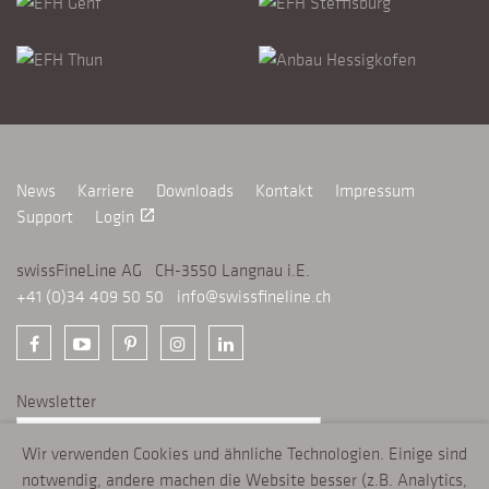
News
Karriere
Downloads
Kontakt
Impressum
Support
Login
launch
swissFineLine AG CH-3550 Langnau i.E.
+41 (0)34 409 50 50
info@swissfineline.ch
Newsletter
Wir verwenden Cookies und ähnliche Technologien. Einige sind
ANMELDEN
chevron_right
notwendig, andere machen die Website besser (z.B. Analytics,