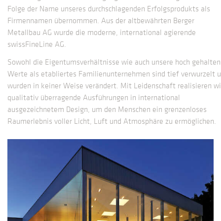
Folge der Name unseres durchschlagenden Erfolgsprodukts als
Firmennamen übernommen. Aus der altbewährten Berger
Metallbau AG wurde die moderne, international agierende
swissFineLine AG.
Sowohl die Eigentumsverhältnisse wie auch unsere hoch gehalte
Werte als etabliertes Familienunternehmen sind tief verwurzelt 
wurden in keiner Weise verändert. Mit Leidenschaft realisieren wi
qualitativ überragende Ausführungen in international
ausgezeichnetem Design, um den Menschen ein grenzenloses
Raumerlebnis voller Licht, Luft und Atmosphäre zu ermöglichen.