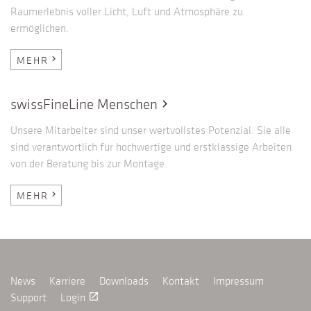
Raumerlebnis voller Licht, Luft und Atmosphäre zu
ermöglichen.
MEHR
chevron_right
swissFineLine Menschen
chevron_right
Unsere Mitarbeiter sind unser wertvollstes Potenzial. Sie alle
sind verantwortlich für hochwertige und erstklassige Arbeiten
von der Beratung bis zur Montage.
MEHR
chevron_right
News
Karriere
Downloads
Kontakt
Impressum
Support
Login
launch