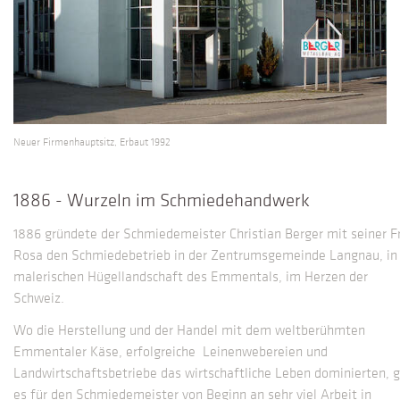
Neuer Firmenhauptsitz, Erbaut 1992
1886 - Wurzeln im Schmiedehandwerk
1886 gründete der Schmiedemeister Christian Berger mit seiner F
Rosa den Schmiedebetrieb in der Zentrumsgemeinde Langnau, in
malerischen Hügellandschaft des Emmentals, im Herzen der
Schweiz.
Wo die Herstellung und der Handel mit dem weltberühmten
Emmentaler Käse, erfolgreiche Leinenwebereien und
Landwirtschaftsbetriebe das wirtschaftliche Leben dominierten, 
es für den Schmiedemeister von Beginn an sehr viel Arbeit in