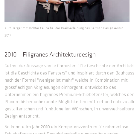
Kurt Berger mit Tochter Céline bei der Preisverleihung des German Design Award
2017
2010 – Filigranes Architekturdesign
Getreu der Aussage von le Corbusier: "Die Geschichte der Architek
ist die Geschichte des Fensters" und inspiriert durch den Bauhausst
nach der Formel "weniger ist mehr" welche in Kombination mit
grossflächigen Verglasungen einhergeht, entwickelte das
Unternehmen ein filigranes Premium-Schiebefenster, welches de
Planern bisher unbekannte Möglichkeiten eröffnet und nahezu all
gestalterischen und funktionellen Wünschen, in unverwechselbar
Design entspricht.
So konnte im Jahr 2010 ein Kompetenzzentrum für rahmenlose
Schiebefenster samt Produktionshalle eingeweiht werden.