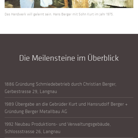
Das Handwerk will gelernt sein. Hans Berger mit Sohn Kurt im Jahr 1975.
Die Meilensteine im Überblick
1886 Gründung Schmiedebetrieb durch Christian Berger,
Gerbestrasse 29, Langnau
1989 Übergabe an die Gebrüder Kurt und Hansrudolf Berger +
Gründung Berger Metallbau AG
1992 Neubau Produktions- und Verwaltungsgebäude,
Schlossstrasse 26, Langnau