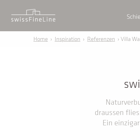
Schi
Home
›
Inspiration
›
Referenzen
› Villa Wa
swi
Naturverbu
draussen flies
Ein einziga