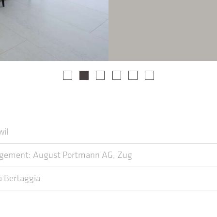
wil
ement: August Portmann AG, Zug
a Bertaggia