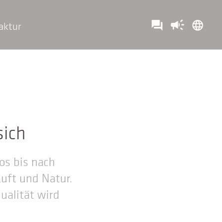
campaign
question_answer
language
aktur
sich
os bis nach
Luft und Natur.
ualität wird