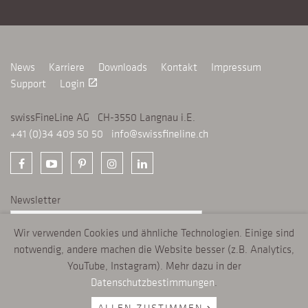
News
Karriere
Downloads
Kontakt
Impressum
Support
Login
launch
swissFineLine AG CH-3550 Langnau i.E.
+41 (0)34 409 50 50
info@swissfineline.ch
Newsletter
Wir verwenden Cookies und ähnliche Technologien. Einige sind
ANMELDEN
chevron_right
notwendig, andere machen die Website besser (z.B. Analytics,
YouTube, Instagram). Mehr dazu in der
Datenschutzbestimmungen
.
swissFineLine verwendet Cookies, um Ihr Online-Erlebnis zu verbessern. Mit
der weiteren Nutzung von swissfineline.ch akzeptieren Sie unsere
ALLEN ZUSTIMMEN
Datenschutzbestimmungen
.