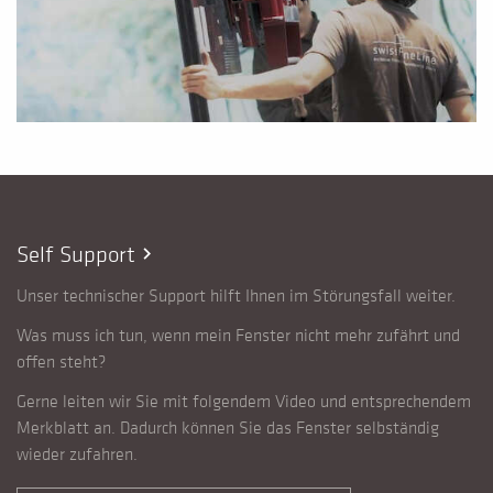
Self Support
chevron_right
Unser technischer Support hilft Ihnen im Störungsfall weiter.
Was muss ich tun, wenn mein Fenster nicht mehr zufährt und
offen steht?
Gerne leiten wir Sie mit folgendem Video und entsprechendem
Merkblatt an. Dadurch können Sie das Fenster selbständig
wieder zufahren.