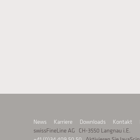
News
Karriere
Downloads
Kontakt
swissFineLine AG CH-3550 Langnau i.E.
+41 (0)34 409 50 50
Aktivieren Sie JavaSci