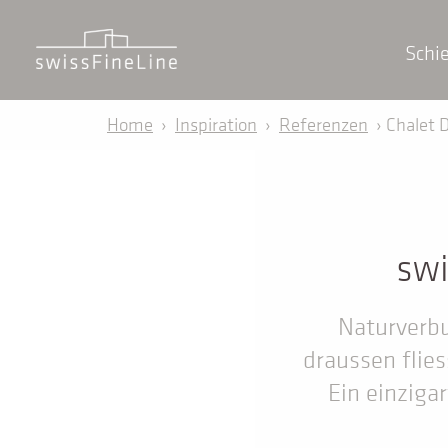
Schi
Home
›
Inspiration
›
Referenzen
› Chalet 
swi
Naturverbu
draussen flies
Ein einziga