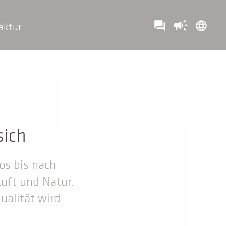
campaign
question_answer
language
aktur
sich
os bis nach
Luft und Natur.
ualität wird