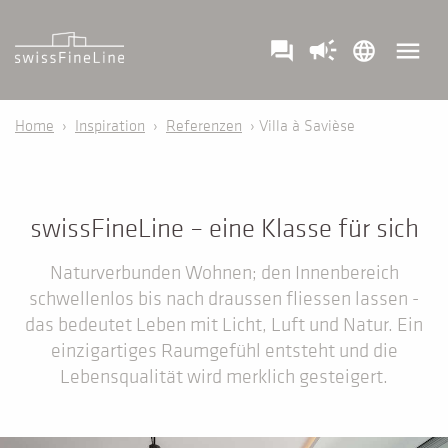
campaign
menu
question_answer
language
Home
›
Inspiration
›
Referenzen
› Villa à Savièse
swissFineLine – eine Klasse für sich
Naturverbunden Wohnen; den Innenbereich
schwellenlos bis nach draussen fliessen lassen -
das bedeutet Leben mit Licht, Luft und Natur. Ein
einzigartiges Raumgefühl entsteht und die
Lebensqualität wird merklich gesteigert.