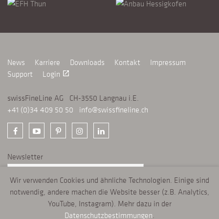
News
Karriere
Downloads
Kontakt
Impressum
Support
Login
launch
swissFineLine AG CH-3550 Langnau i.E.
+41 (0)34 409 50 50
info@swissfineline.ch
Newsletter
Wir verwenden Cookies und ähnliche Technologien. Einige sind
ANMELDEN
chevron_right
notwendig, andere machen die Website besser (z.B. Analytics,
YouTube, Instagram). Mehr dazu in der
Datenschutzbestimmungen
.
swissFineLine verwendet Cookies, um Ihr Online-Erlebnis zu verbessern. Mit