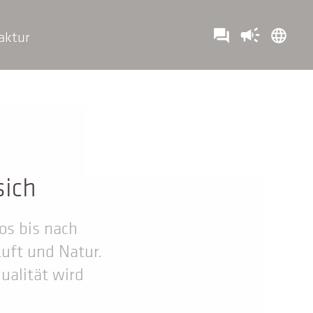
campaign
question_answer
language
aktur
sich
os bis nach
Luft und Natur.
ualität wird