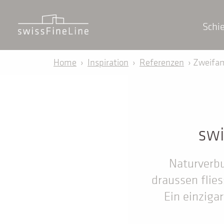
Schi
Home
›
Inspiration
›
Referenzen
› Zweifam
swi
Naturverbu
draussen flies
Ein einziga