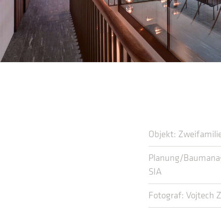
Objekt: Zweifamil
Planung/Baumanagem
SIA
Fotograf: Vojtech Z