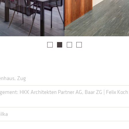
ienhaus, Zug
ent: HKK Architekten Partner AG, Baar ZG | Felix Koch D
ilka