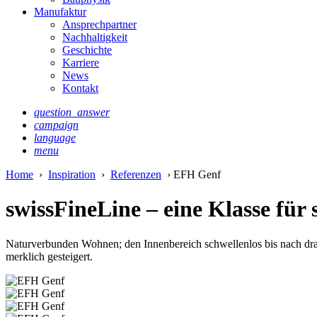
Manufaktur
Ansprechpartner
Nachhaltigkeit
Geschichte
Karriere
News
Kontakt
question_answer
campaign
language
menu
Home
›
Inspiration
›
Referenzen
› EFH Genf
swissFineLine – eine Klasse für 
Naturverbunden Wohnen; den Innenbereich schwellenlos bis nach draus
merklich gesteigert.