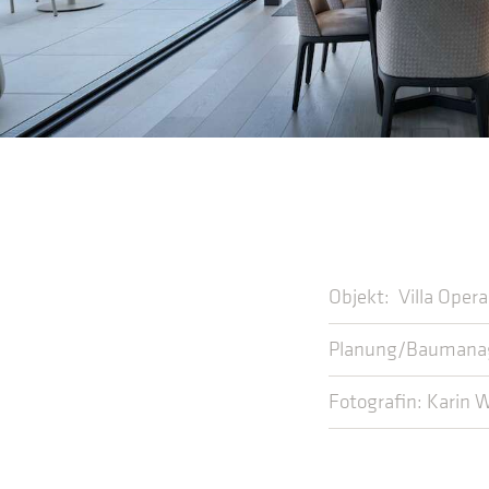
Objekt: Villa Oper
Planung/Baumanag
Fotografin: Karin 