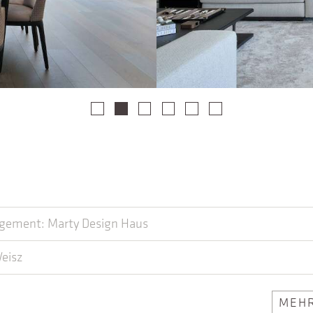
a
ement: Marty Design Haus
Weisz
MEHR