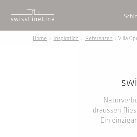
Schi
Home
›
Inspiration
›
Referenzen
› Villa Op
swi
Naturverbu
draussen flies
Ein einziga