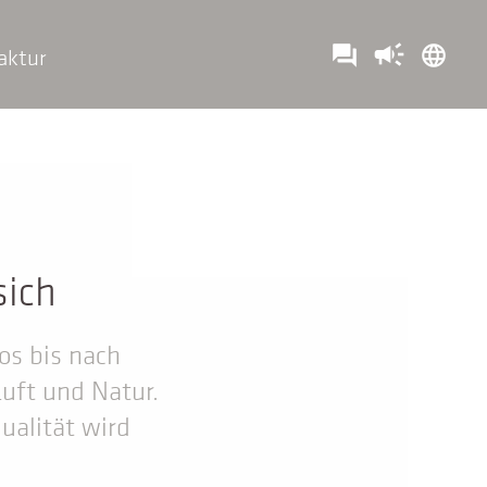
campaign
question_answer
language
aktur
sich
os bis nach
Luft und Natur.
ualität wird