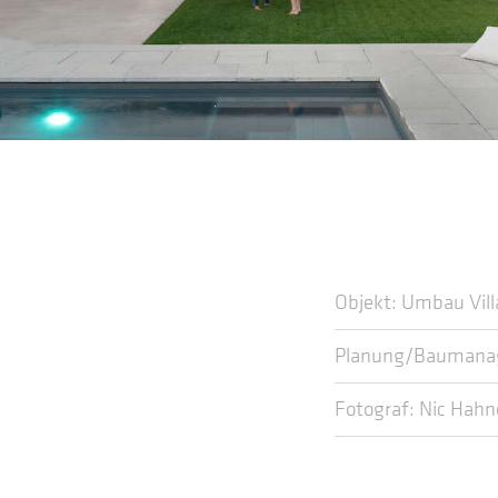
Objekt: Umbau Vil
Planung/Baumanag
Fotograf: Nic Hah