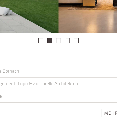
la Dornach
ement: Lupo & Zuccarello Architekten
ne
MEHR