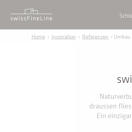
Schi
Home
›
Inspiration
›
Referenzen
› Umbau V
swi
Naturverbu
draussen flies
Ein einziga