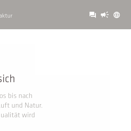
campaign
question_answer
language
aktur
sich
os bis nach
Luft und Natur.
ualität wird