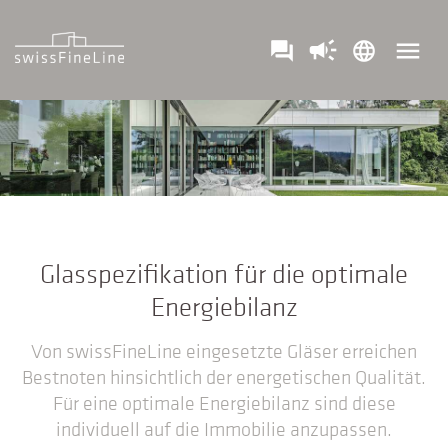
campaign
menu
question_answer
language
Glasspezifikation für die optimale
Energiebilanz
Von swissFineLine eingesetzte Gläser erreichen
Bestnoten hinsichtlich der energetischen Qualität.
Für eine optimale Energiebilanz sind diese
individuell auf die Immobilie anzupassen.