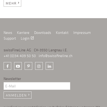
MEHR
chevron_right
News
Karriere
Downloads
Kontakt
Impressum
Support
Login
launch
swissFineLine AG CH-3550 Langnau i.E.
+41 (0)34 409 50 50
info@swissfineline.ch
Newsletter
ANMELDEN
chevron_right
swissFineLine verwendet Cookies, um Ihr Online-Erlebnis zu verbessern. Mit