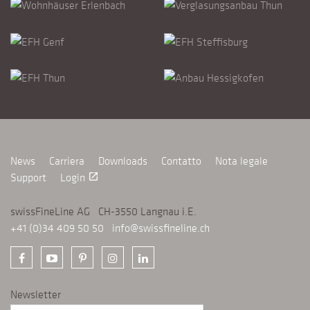
News
Carriera
Downloads
Contatto
Nota legale
Support
Login
launch
swissFineLine AG CH-3550 Langnau i.E.
+41 (0)34 409 50 50
info@swissfineline.ch
Newsletter