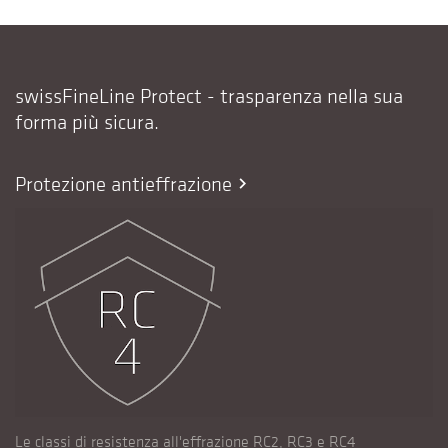
swissFineLine Protect - trasparenza nella sua
forma più sicura.
Protezione antieffrazione
chevron_right
Le classi di resistenza all'effrazione RC2, RC3 e RC4