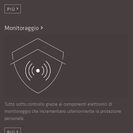
PIÙ
chevron_right
Monitoraggio
chevron_right
Tutto sotto controllo grazie ai componenti elettronici di
monitoraggio che incrementano ulteriormente la protezione
personale.
PIÙ
chevron_right