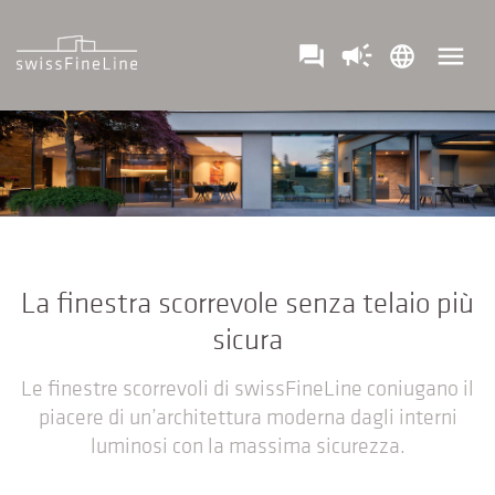
campaign
menu
question_answer
language
La finestra scorrevole senza telaio più
sicura
Le finestre scorrevoli di swissFineLine coniugano il
piacere di un’architettura moderna dagli interni
luminosi con la massima sicurezza.