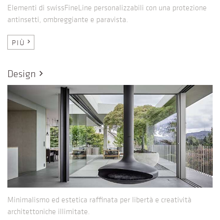
Elementi di swissFineLine personalizzabili con una protezione
antinsetti, ombreggiante e paravista.
PIÙ
chevron_right
Design
chevron_right
Minimalismo ed estetica raffinata per libertà e creatività
architettoniche illimitate.