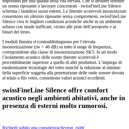
importanti per una qualità della vita elevata. Che si desideri dormire
un sonno riposante o lavorare concentrati - swissFineLine Silence
scherma i fastidiosi suoni esterni. Le finestre scorrevoli insonorizzate
consentono un silenzio riposante senza compromessi. swissFineLine
Silence crea le migliori condizioni acustiche anche in un ambiente
urbano con strade trafficate, vicino alle piste dell’aeroporto e ai
binari del treno.
I moduli finestra si contraddistinguono per l’elevata
insonorizzazione (rw = 46 dB) su tutto il range di frequenza,
corrispondente alla classe di insonorizzazione SK5. In tal modo
l’isolamento acustico delle nostre finestre scorrevoli è
percettibilmente superiore a quello di altri produttori. L’impiego di
modernissime tecnologie del vetro nonché la riduzione al minimo
della superficie soggetta alla penetrazione delle onde sonore dovuta
al telaio a filo vetro, consentono valori acustici eccellenti.
swissFineLine Silence offre comfort
acustico negli ambienti abitativi, anche in
presenza di esterni molto rumorosi.
Richiedi subito una consulenza
chevron_right