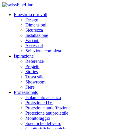
Finestre scorrevoli
Design
Dimensioni
Sicurezza
Installazione
Varianti
Accessori
Soluzione completa
Ispirazione
Referenze
Progetti
Stories
Trova stile
Showroom
Fiere
Professionals
Isolamento acustico
Protezione UV
Protezione antieffrazione
Protezione antiproiettile
Monitoraggio
Specifiche del vetro
Caratteristiche tecniche