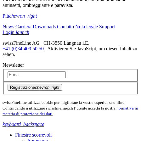
antinsetti, ombreggiante e paravista.
Più
chevron_right
News
Carriera
Downloads
Contatto
Nota legale
Support
Login
launch
swissFineLine AG CH-3550 Langnau i.E.
+41 (0)34 409 50 50
Aktivieren Sie JavaScipt, um diesen Inhalt zu
sehen.
Newsletter
Registrazione
chevron_right
swissFineLine utilizza cookie per migliorare la vostra esperienza online.
Continuando a utilizzare swissfineline.ch l’utente accetta la nostra
normativa in
materia di protezione dei dati
.
keyboard_backspace
Finestre scorrevoli
Sommario