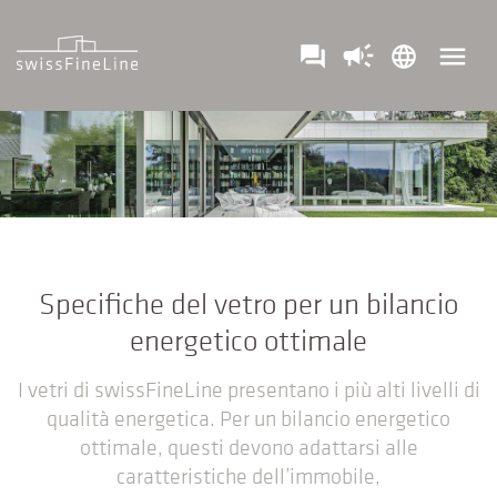
campaign
menu
question_answer
language
Specifiche del vetro per un bilancio
energetico ottimale
I vetri di swissFineLine presentano i più alti livelli di
qualità energetica. Per un bilancio energetico
ottimale, questi devono adattarsi alle
caratteristiche dell’immobile,