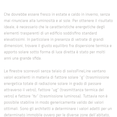
Che dovrebbe essere fresco in estate e caldo in inverno, senza
mai rinunciare alla luminosità e al sole. Per ottenere il risultato
ideale, è necessario che le caratteristiche energetiche degli
elementi trasparenti di un edificio soddisfino standard
elevatissimi. In particolare in presenza di vetrate di grandi
dimensioni, trovare il giusto equilibro fra dispersione termica e
apporto solare sotto forma di luce diretta è stato per molti
anni una grande sfida.
Le finestre scorrevoli senza telaio di swissFineLine vantano
valori eccellenti in materia di fattore solare “g” (trasmissione
energetica totale di radiazione solare in grado di passare
attraverso il vetro), fattore “ug” (trasmittanza termica del
vetro) e fattore “τv” (trasmissione luminosa). Tuttavia non è
possibile stabilire in modo genericamente valido dei valori
ottimali. Sono gli architetti a determinare i valori adatti per un
determinato immobile ovvero per le diverse zone dell’abitato,