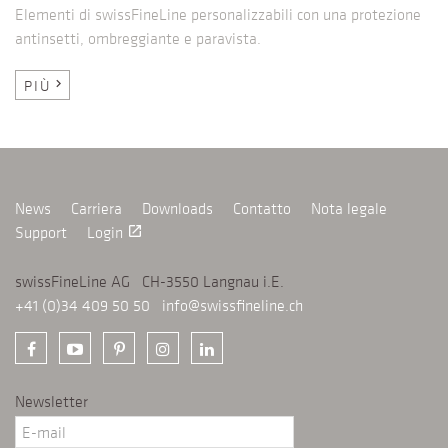
Elementi di swissFineLine personalizzabili con una protezione
antinsetti, ombreggiante e paravista.
PIÙ
chevron_right
News
Carriera
Downloads
Contatto
Nota legale
Support
Login
launch
swissFineLine AG CH-3550 Langnau i.E.
+41 (0)34 409 50 50
info@swissfineline.ch
Newsletter