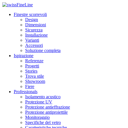
Finestre scorrevoli
Design
Dimensioni
Sicurezza
Installazione
Varianti
Accessori
Soluzione completa
Ispirazione
Referenze
Progetti
Stories
Trova stile
Showroom
Fiere
Professionals
Isolamento acustico
Protezione UV
Protezione antieffrazione
Protezione antiproiettile
Monitoraggio
Specifiche del vetro
Caratteristiche tecniche