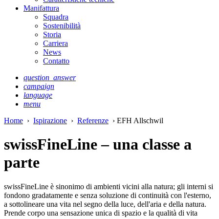
Manifattura
Squadra
Sostenibilità
Storia
Carriera
News
Contatto
question_answer
campaign
language
menu
Home
›
Ispirazione
›
Referenze
› EFH Allschwil
swissFineLine – una classe a
parte
swissFineLine è sinonimo di ambienti vicini alla natura; gli interni si
fondono gradatamente e senza soluzione di continuità con l'esterno,
a sottolineare una vita nel segno della luce, dell'aria e della natura.
Prende corpo una sensazione unica di spazio e la qualità di vita