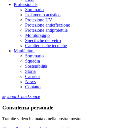
Professionals
Sommario
Isolamento acustico
Protezione UV
Protezione antieffrazione
Protezione antiproiettile
Monitoraggio
Specifiche del vetro
Caratteristiche tecniche
Manifattura
Sommario
Squadra
Sostenibilità
Storia
Carriera
News
Contatto
keyboard_backspace
Consulenza personale
Tramite videochiamata o nella nostra mostra.