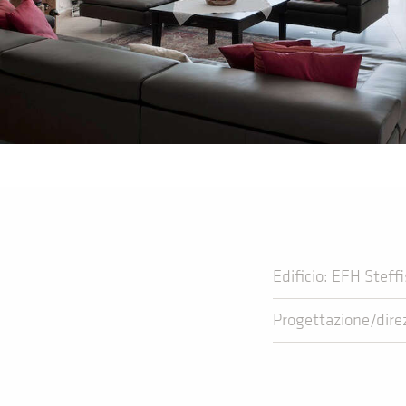
Edificio: EFH Steff
Progettazione/direz