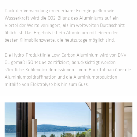
Dank der Verwendung erneuerbarer Energiequellen wie
Wasserkraft wird die CO2-Bilanz des Aluminiums auf ein
Viertel der Werte verringert, als im weltweiten Durchschnitt
üblich ist. Das Ergebnis ist ein Aluminium mit einem der
besten Klimabilanzwerte, die heutzutage möglich sind.
Die Hydro-Produktlinie Low-Carbon Aluminium wird von DNV
GL gemäß ISO 14064 zertifiziert; berücksichtigt werden
sämtliche Kohlendioxidemissionen – vom Bauxitabbau über die
Aluminiumoxidraffination und die Aluminiumproduktion
mithilfe von Elektrolyse bis hin zum Guss.