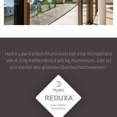
Hydro Low-Carbon Aluminium hat eine Klimabilanz
von 4,0 kg Kohlendioxid pro kg Aluminium. Das ist
ein Viertel des globalen Durchschnittswertes!