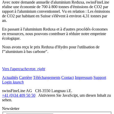
Avec notre demande annuelle d'aluminium Reduxa, swissFineLine
réalise une économie de 700 à 800 tonnes d'émissions de CO2 par
rapport à l'aluminium conventionnel. Vu en relation : Les émissions
de CO2 par habitant en Suisse s'élèvent à environ 4,31 tonnes par
an.
En passant à l'aluminium Reduxa et à d'autres procédés économes
en ressources, nous pouvons contribuer à réduire notre empreinte
écologique.
Nous avons reçu le prix Reduxa d'Hydro pour l'utilisation de
l'"aluminium à bas carbone".
Vers l'aperçu
chevron_right
Actualités
Carrière
Téléchargements
Contact
Impressum
Support
Login
launch
swissFineLine AG CH-3550 Langnau i.E.
+41 (0)34 409 50 50
Aktivieren Sie JavaScipt, um diesen Inhalt zu
sehen.
Newsletter