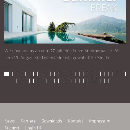
Wir gönnen uns ab dem 27. Juli eine kurze Sommerpause. Ab
dem 10. August sind wir wieder wie gewohnt für Sie da.
News
Karriere
Downloads
Kontakt
Impressum
Support
Login
launch