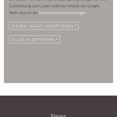
Zustimmung zum Laden externer Inhalte von Google.
Mehr dazu in der
Datenschutzbestimmungen
.
DIESEN INHALT AKZEPTIEREN
chevron_right
ALLES AKZEPTIEREN
chevron_right
News