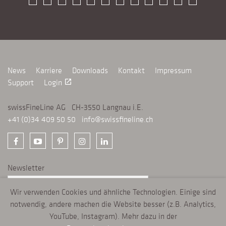
News
Karriere
Downloads
Kontakt
Impressum
Support
Login
launch
swissFineLine AG CH-3550 Langnau i.E.
+41 (0)34 409 50 50
info@swissfineline.ch
Newsletter
Wir verwenden Cookies und ähnliche Technologien. Einige sind
ANMELDEN
chevron_right
notwendig, andere machen die Website besser (z.B. Analytics,
YouTube, Instagram). Mehr dazu in der