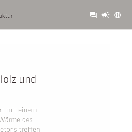
campaign
question_answer
language
aktur
Holz und
rt mit einem
 Wärme des
Betons treffen