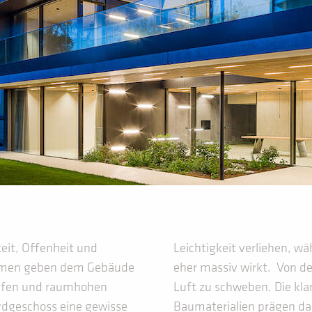
keit, Offenheit und
Leichtigkeit verliehen, w
Formen geben dem Gebäude
eher massiv wirkt. Von de
iefen und raumhohen
Luft zu schweben. Die kl
rdgeschoss eine gewisse
Baumaterialien prägen da