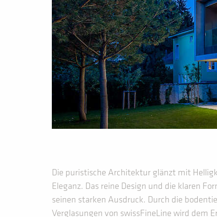
Die puristische Architektur glänzt mit Hellig
Eleganz. Das reine Design und die klaren 
seinen starken Ausdruck. Durch die bodent
Verglasungen von swissFineLine wird dem E