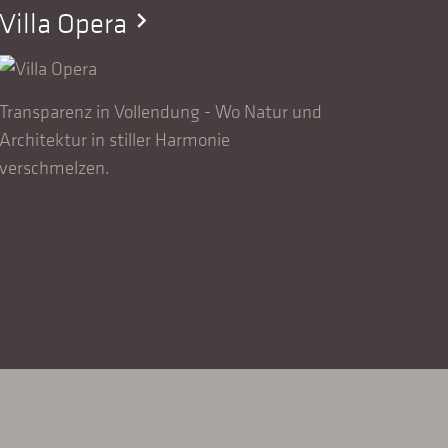
Villa Opera
EFH 
chevron_right
Transparenz in Vollendung - Wo Natur und
Eine n
Architektur in stiller Harmonie
grossf
verschmelzen.
swissFi