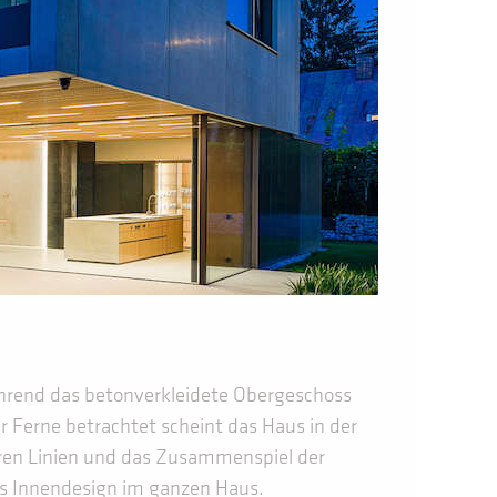
ährend das betonverkleidete Obergeschoss
r Ferne betrachtet scheint das Haus in der
aren Linien und das Zusammenspiel der
s Innendesign im ganzen Haus.