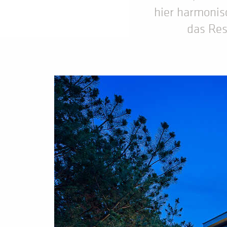
hier harmonis
das Res