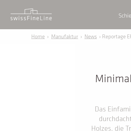
Schi
Home
›
Manufaktur
›
News
› Reportage E
Minimal
Das Einfami
durchdach
Holzes, die T