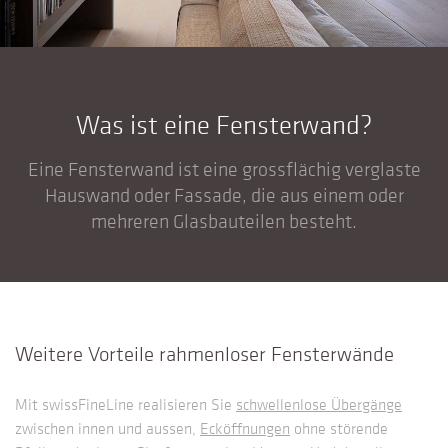
Was ist eine Fensterwand?
Eine Fensterwand ist eine grossflächig verglaste
Hauswand oder Fassade, die aus einem oder
mehreren Glasbauteilen besteht.
Weitere Vorteile rahmenloser Fensterwände
Mit swissFineLine realisieren Sie
schwellenlose Übergänge
zwischen innen und aussen,
Ecköffnungen
ohne störende