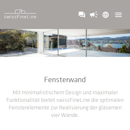
campaign
menu
question_answer
language
Fensterwand
Mit minimalistischem Design und maximaler
Funktionalität bietet swissFineLine die optimalen
Fensterelemente zur Realisierung der gläsernen
vier Wände.