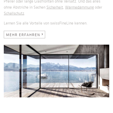
Pfeiler oder lange Glasfronten ohne Versatz. Und das alles
ohne Abstriche in Sachen
Sicherheit
,
Wärmedämmung
oder
Schallschutz
.
Lernen Sie alle Vorteile von swissFineLine kennen.
MEHR ERFAHREN
chevron_right