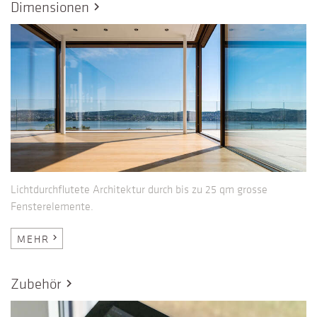
Dimensionen
chevron_right
Lichtdurchflutete Architektur durch bis zu 25 qm grosse
Fensterelemente.
MEHR
chevron_right
Zubehör
chevron_right